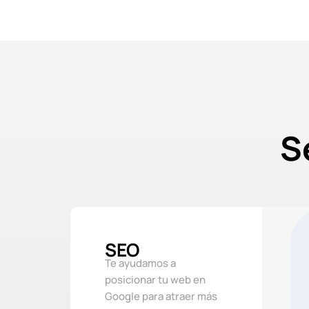
S
SEO
Te ayudamos a
posicionar tu web en
Google para atraer más