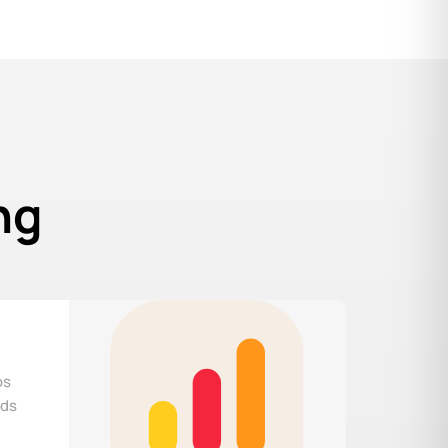
ng
os
Ads