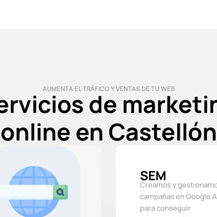
AUMENTA EL TRÁFICO Y VENTAS DE TU WEB
ervicios de marketi
online en Castellón
SEM
Creamos y gestionam
campañas en Google 
para conseguir