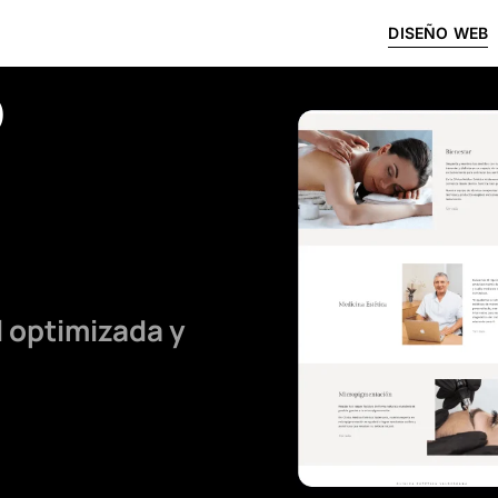
DISEÑO WEB
b
 optimizada y