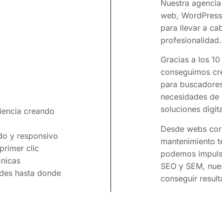
Nuestra agencia
web, WordPress 
para llevar a ca
profesionalidad.
Gracias a los 10
conseguimos cre
para buscadores
necesidades de 
soluciones digit
iencia creando
Desde webs corpo
do y responsivo
mantenimiento t
rimer clic
podemos impuls
cnicas
SEO y SEM, nues
ides hasta donde
conseguir result