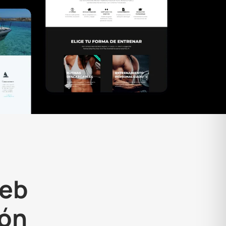
web
lón