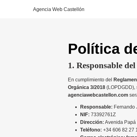
Agencia Web Castellón
Política d
1. Responsable del
En cumplimiento del
Reglament
Orgánica 3/2018
(LOPDGDD), se 
agenciawebcastellon.com
será
Responsable:
Fernando J
NIF:
73392761Z
Dirección:
Avenida Papá L
Teléfono:
+34 606 82 27 