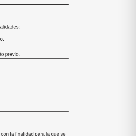
nalidades:
o.
o previo.
on la finalidad para la que se